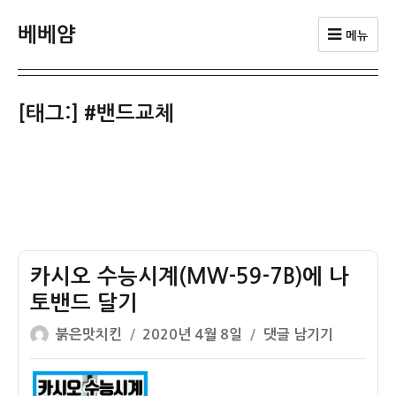
베베얌
메뉴
[태그:]
#밴드교체
카시오 수능시계(MW-59-7B)에 나
토밴드 달기
글
작
카
붉은맛치킨
2020년 4월 8일
댓글 남기기
쓴
성
시
이
일
오