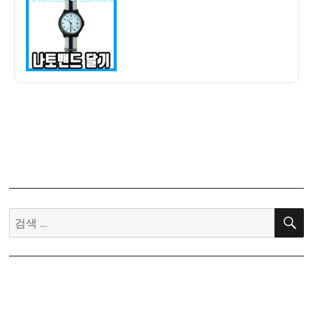
자
수
능
시
계
(MW-
59-
7B)
에
나
토
밴
드
달
검
기
색: