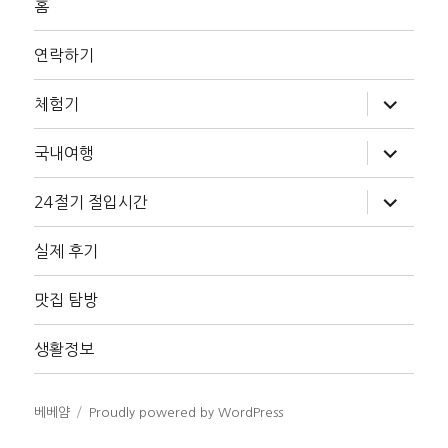
홈
연락하기
하
체험기
위
메
뉴
하
국내여행
확
위
장
메
뉴
하
24절기 절입시간
확
위
장
메
뉴
실제 후기
확
장
맛집 탐방
생활정보
베베얌
Proudly powered by WordPress