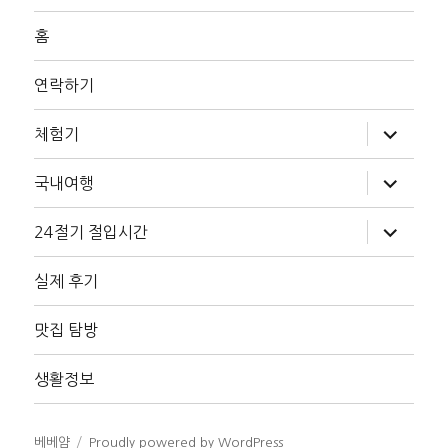
홈
연락하기
하
체험기
위
메
뉴
하
국내여행
확
위
장
메
뉴
하
24절기 절입시간
확
위
장
메
뉴
실제 후기
확
장
맛집 탐방
생활정보
베베얌
Proudly powered by WordPress