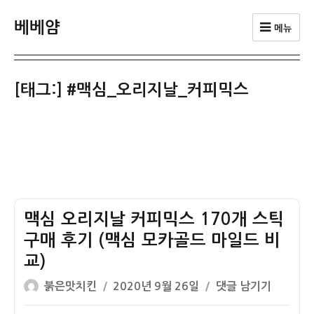
베베얌
메뉴
[태그:]
#맥심_오리지날_커피믹스
맥심 오리지날 커피믹스 170개 스틱
구매 후기 (맥심 모카골드 마일드 비
교)
글
작
맥
붉은맛치킨
2020년 9월 26일
댓글 남기기
쓴
성
심