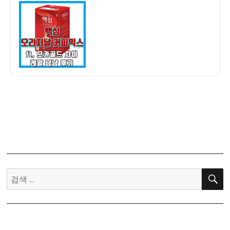
이
일
오
자
리
지
날
커
피
믹
스
170
개
스
틱
구
매
검
후
색:
기
(맥
심