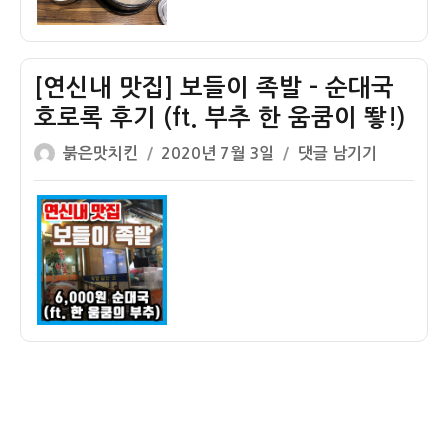
기
–
63]
완
해
전
[연신내 맛집] 보들이 족발 – 순대국
운
부
대
산
호로록 후기 (ft. 부추 한 움쿰이 뙇!)
맛
식
글
작
[연
붉은맛치킨
2020년 7월 3일
댓글 남기기
집
돼
쓴
성
신
오
지
이
일
내
복
국
자
맛
돼
밥!!!
집]
지
쏴
보
국
라
들
밥
있
이
–
네!!
족
돼
발
지
–
잡
순
내