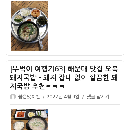
이
일
이
자
여
행
기
64]
해
운
대
맛
[뚜벅이 여행기63] 해운대 맛집 오복
집
형
돼지국밥 – 돼지 잡내 없이 깔끔한 돼
제
지국밥 추천ㅋㅋㅋ
전
글
작
[뚜
붉은맛치킨
2022년 4월 9일
댓글 남기기
통
쓴
성
벅
돼
이
일
이
지
자
여
국
행
밥