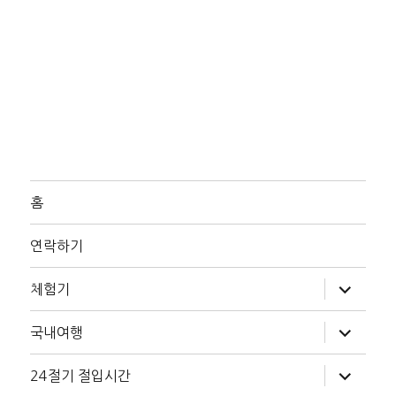
홈
연락하기
하
체험기
위
메
뉴
하
국내여행
확
위
장
메
뉴
하
24절기 절입시간
확
위