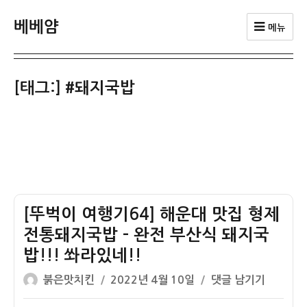
베베얌
메뉴
[태그:]
#돼지국밥
[뚜벅이 여행기64] 해운대 맛집 형제
전통돼지국밥 – 완전 부산식 돼지국
밥!!! 쏴라있네!!
글
작
[뚜
붉은맛치킨
2022년 4월 10일
댓글 남기기
쓴
성
벅