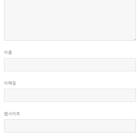
이름
이메일
웹사이트