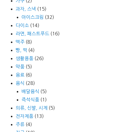
가구
(2)
과자, 스낵
(15)
아이스크림
(32)
다이소
(14)
라면, 패스트푸드
(16)
맥주
(8)
빵, 떡
(4)
생활용품
(26)
약품
(5)
음료
(6)
음식
(28)
배달음식
(5)
즉석식품
(1)
의류, 신발, 시계
(5)
전자제품
(13)
주류
(4)