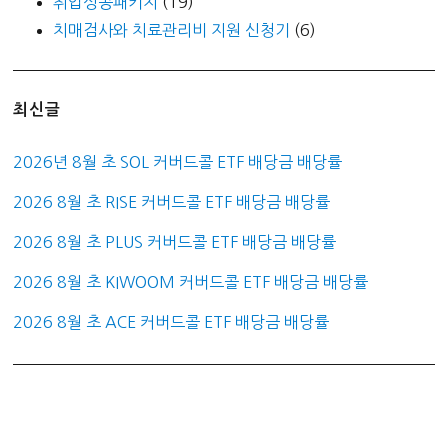
취업성공패키지
(19)
치매검사와 치료관리비 지원 신청기
(6)
최신글
2026년 8월 초 SOL 커버드콜 ETF 배당금 배당률
2026 8월 초 RISE 커버드콜 ETF 배당금 배당률
2026 8월 초 PLUS 커버드콜 ETF 배당금 배당률
2026 8월 초 KIWOOM 커버드콜 ETF 배당금 배당률
2026 8월 초 ACE 커버드콜 ETF 배당금 배당률