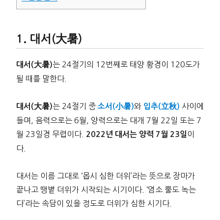
대서(大暑)
는 24절기의 12번째로 태양 황경이 120도가
대서(大暑)
될 때를 말한다.
는 24절기 중
와
사이에
대서(大暑)
소서(小暑)
입추(立秋)
들며, 음력으로는 6월, 양력으로는 대개 7월 22일 또는 7
월 23일경 무렵이다.
이
2022년 대서는 양력 7월 23일
다.
대서는 이름 그대로 ‘몹시 심한 더위’라는 뜻으로 장마가
끝나고 땡볕 더위가 시작되는 시기이다. ‘염소 뿔도 녹는
다’라는 속담이 있을 정도로 더위가 심한 시기다.