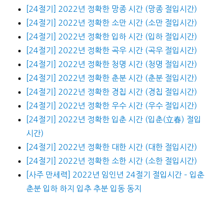
[24절기] 2022년 정확한 망종 시간 (망종 절입시간)
[24절기] 2022년 정확한 소만 시간 (소만 절입시간)
[24절기] 2022년 정확한 입하 시간 (입하 절입시간)
[24절기] 2022년 정확한 곡우 시간 (곡우 절입시간)
[24절기] 2022년 정확한 청명 시간 (청명 절입시간)
[24절기] 2022년 정확한 춘분 시간 (춘분 절입시간)
[24절기] 2022년 정확한 경칩 시간 (경칩 절입시간)
[24절기] 2022년 정확한 우수 시간 (우수 절입시간)
[24절기] 2022년 정확한 입춘 시간 (입춘(立春) 절입
시간)
[24절기] 2022년 정확한 대한 시간 (대한 절입시간)
[24절기] 2022년 정확한 소한 시간 (소한 절입시간)
[사주 만세력] 2022년 임인년 24절기 절입시간 – 입춘
춘분 입하 하지 입추 추분 입동 동지