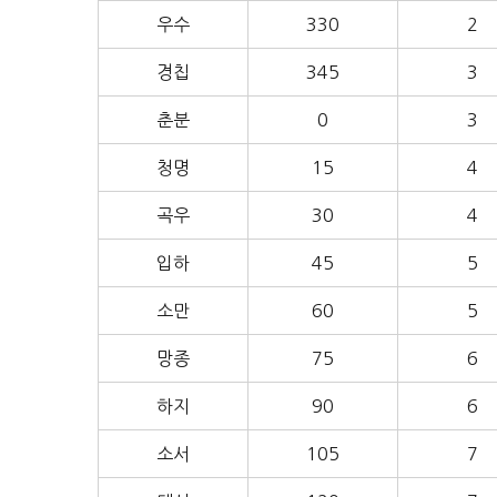
우수
330
2
경칩
345
3
춘분
0
3
청명
15
4
곡우
30
4
입하
45
5
소만
60
5
망종
75
6
하지
90
6
소서
105
7