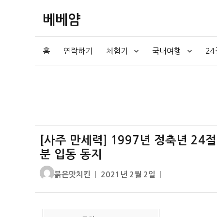
베베얌
홈
연락하기
체험기
국내여행
2
[사주 만세력] 1997년 정축년 24
분 입동 동지
글
작
붉은맛치킨
2021년 2월 2일
쓴
성
이
일
자