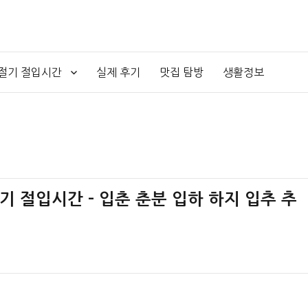
4절기 절입시간
실제 후기
맛집 탐방
생활정보
절기 절입시간 – 입춘 춘분 입하 하지 입추 추