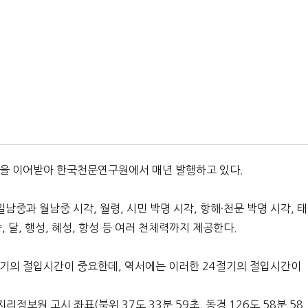
통을 이어받아 한국천문연구원에서 매년 발행하고 있다.
남중과 월남중 시각, 월령, 시민 박명 시각, 항해·천문 박명 시각, 태
 달, 행성, 혜성, 항성 등 여러 천체력까지 제공한다.
절기의 절입시간이 중요한데, 역서에는 이러한 24절기의 절입시간이
보원 고시 좌표(북위 37도 33분 59초, 동경 126도 58분 58