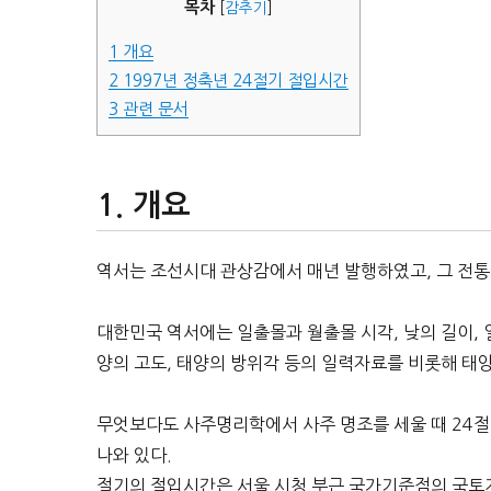
목차
[
감추기
]
1
개요
2
1997년 정축년 24절기 절입시간
3
관련 문서
개요
역서는 조선시대 관상감에서 매년 발행하였고, 그 전
대한민국 역서에는 일출몰과 월출몰 시각, 낮의 길이, 일
양의 고도, 태양의 방위각 등의 일력자료를 비롯해 태양,
무엇보다도 사주명리학에서 사주 명조를 세울 때 24
나와 있다.
절기의 절입시간은 서울 시청 부근 국가기준점의 국토지리정