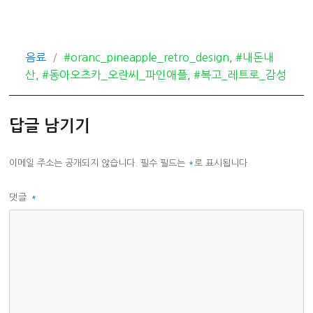
카
태
음료
#oranc_pineapple_retro_design
,
#내돈내
테
그
산
,
#동아오츠카_오란씨_파인애플
,
#복고_레트로_감성
고
리
답글 남기기
이메일 주소는 공개되지 않습니다.
필수 필드는
*
로 표시됩니다
댓글
*