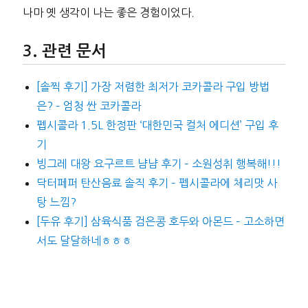
나마 옛 생각이 나는 좋은 경험이었다.
관련 문서
[솔찍 후기] 가장 저렴한 최저가 코카콜라 구입 방법
은? – 엄청 싼 코카콜라
펩시콜라 1.5L 한정판 ‘대한민국 컬처 에디션’ 구입 후
기
빙그레 대왕 요구르트 냠냠 후기 – 소원성취 행복해!!!
닥터페퍼 탄산음료 솔직 후기 – 펩시콜라에 체리맛 사
탕 느낌?
[두유 후기] 삼육식품 검은콩 호두와 아몬드 – 고소하면
서도 달달하네ㅎㅎㅎ