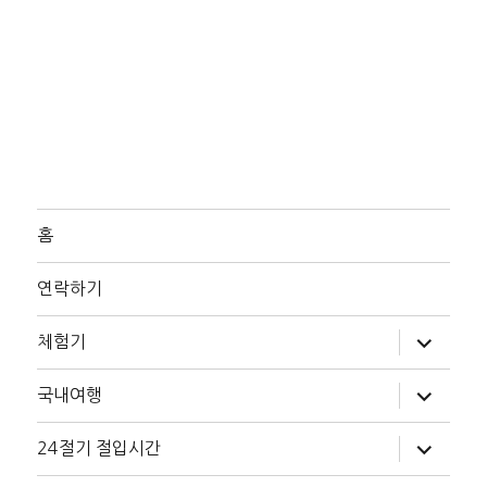
홈
연락하기
하
체험기
위
메
뉴
하
국내여행
확
위
장
메
뉴
하
24절기 절입시간
확
위
장
메