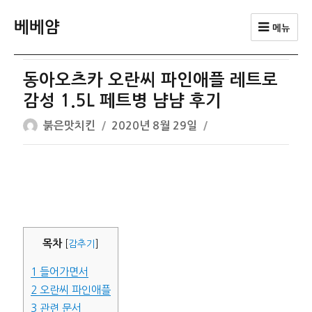
베베얌
메뉴
동아오츠카 오란씨 파인애플 레트로
감성 1.5L 페트병 냠냠 후기
글
작
붉은맛치킨
2020년 8월 29일
쓴
성
이
일
자
목차
[
감추기
]
1
들어가면서
2
오란씨 파인애플
3
관련 문서