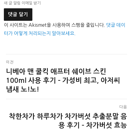
새 글 알림 이메일 받기
이 사이트는 Akismet을 사용하여 스팸을 줄입니다.
댓글 데이
터가 어떻게 처리되는지 알아보세요.
글
이전
니베아 맨 쿨킥 애프터 쉐이브 스킨
이
탐
전
100ml 사용 후기 – 가성비 최고, 아저씨
색
글:
냄새 노!노!
다음
착한차가 하루차가 차가버섯 추출분말 음
다
음
용 후기 – 차가버섯 효능
글: