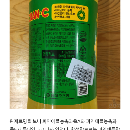
원재료명을 보니 파인애플농축과즙A와 파인애플농축과
즙B가 들어있다고 나와 있었다. 합성향료로는 파인애플향