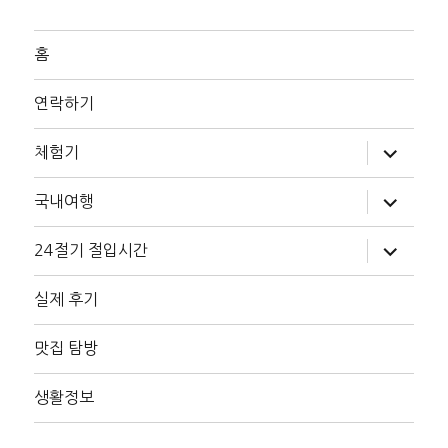
홈
연락하기
하
체험기
위
메
뉴
하
국내여행
확
위
장
메
뉴
하
24절기 절입시간
확
위
장
메
뉴
실제 후기
확
장
맛집 탐방
생활정보