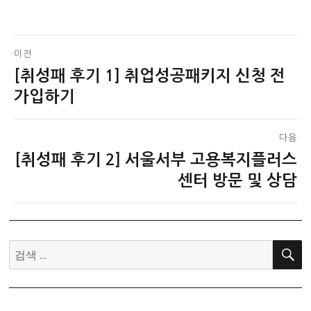
글
이전
[취성패 후기 1] 취업성공패키지 신청 전
이
탐
전
가입하기
색
글:
다음
[취성패 후기 2] 서울서부 고용복지플러스
다
음
센터 방문 및 상담
글:
검
색: