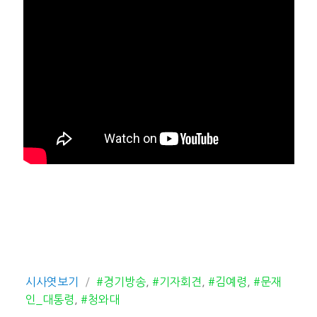
카
태
시사엿보기
#경기방송
,
#기자회견
,
#김예령
,
#문재
테
그
인_대통령
,
#청와대
고