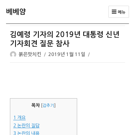
베베얌
메뉴
김예령 기자의 2019년 대통령 신년
기자회견 질문 참사
글
작
붉은맛치킨
2019년 1월 11일
쓴
성
이
일
자
목차
[
감추기
]
1
개요
2
논란의 질답
3
논란의 내용