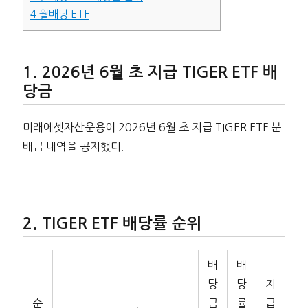
4
월배당 ETF
2026년 6월 초 지급 TIGER ETF 배
당금
미래에셋자산운용이 2026년 6월 초 지급 TIGER ETF 분
배금 내역을 공지했다.
TIGER ETF 배당률 순위
배
배
당
당
지
순
금
률
급