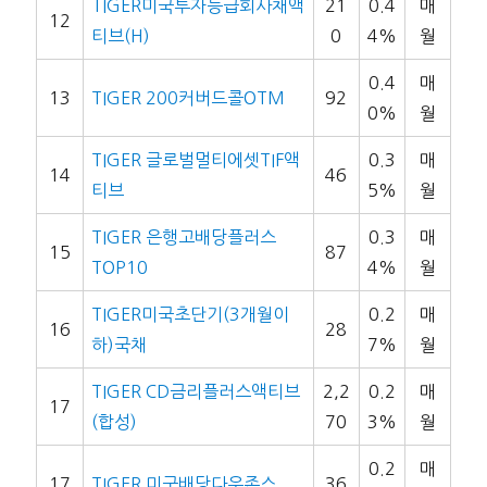
TIGER미국투자등급회사채액
21
0.4
매
12
티브(H)
0
4%
월
0.4
매
13
TIGER 200커버드콜OTM
92
0%
월
TIGER 글로벌멀티에셋TIF액
0.3
매
14
46
티브
5%
월
TIGER 은행고배당플러스
0.3
매
15
87
TOP10
4%
월
TIGER미국초단기(3개월이
0.2
매
16
28
하)국채
7%
월
TIGER CD금리플러스액티브
2,2
0.2
매
17
(합성)
70
3%
월
0.2
매
17
TIGER 미국배당다우존스
36