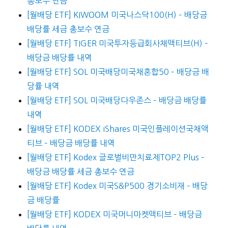
총보수 연금
[월배당 ETF] KIWOOM 미국나스닥100(H) – 배당금
배당률 세금 총보수 연금
[월배당 ETF] TIGER 미국투자등급회사채액티브(H) –
배당금 배당률 내역
[월배당 ETF] SOL 미국배당미국채혼합50 – 배당금 배
당률 내역
[월배당 ETF] SOL 미국배당다우존스 – 배당금 배당률
내역
[월배당 ETF] KODEX iShares 미국인플레이션국채액
티브 – 배당금 배당률 내역
[월배당 ETF] Kodex 글로벌비만치료제TOP2 Plus –
배당금 배당률 세금 총보수 연금
[월배당 ETF] Kodex 미국S&P500 경기소비재 – 배당
금 배당률
[월배당 ETF] KODEX 미국머니마켓액티브 – 배당금