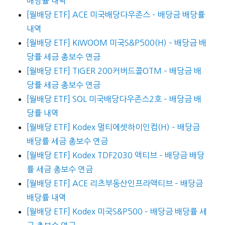
배당률 내역
[월배당 ETF] ACE 미국배당다우존스 – 배당금 배당률
내역
[월배당 ETF] KIWOOM 미국S&P500(H) – 배당금 배
당률 세금 총보수 연금
[월배당 ETF] TIGER 200커버드콜OTM – 배당금 배
당률 세금 총보수 연금
[월배당 ETF] SOL 미국배당다우존스2호 – 배당금 배
당률 내역
[월배당 ETF] Kodex 멀티에셋하이인컴(H) – 배당금
배당률 세금 총보수 연금
[월배당 ETF] Kodex TDF2030 액티브 – 배당금 배당
률 세금 총보수 연금
[월배당 ETF] ACE 리츠부동산인프라액티브 – 배당금
배당률 내역
[월배당 ETF] Kodex 미국S&P500 – 배당금 배당률 세