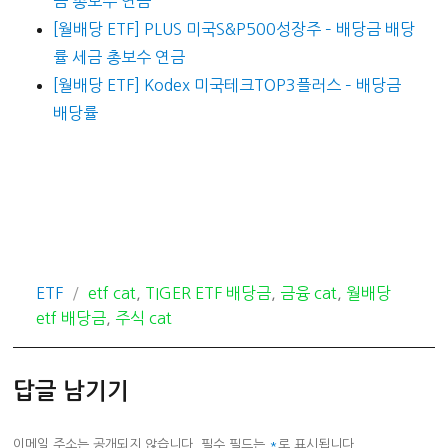
금 총보수 연금
[월배당 ETF] PLUS 미국S&P500성장주 – 배당금 배당
률 세금 총보수 연금
[월배당 ETF] Kodex 미국테크TOP3플러스 – 배당금
배당률
카
태
ETF
etf cat
,
TIGER ETF 배당금
,
금융 cat
,
월배당
테
그
etf 배당금
,
주식 cat
고
리
답글 남기기
이메일 주소는 공개되지 않습니다.
필수 필드는
*
로 표시됩니다