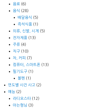
음료
(6)
음식
(28)
배달음식
(5)
즉석식품
(1)
의류, 신발, 시계
(5)
전자제품
(13)
주류
(4)
직구
(10)
차, 커피
(7)
컴퓨터, 스마트폰
(13)
필기도구
(1)
볼펜
(1)
연도별 사건 사고
(2)
예능
(2)
라디오스타
(12)
아는형님
(3)