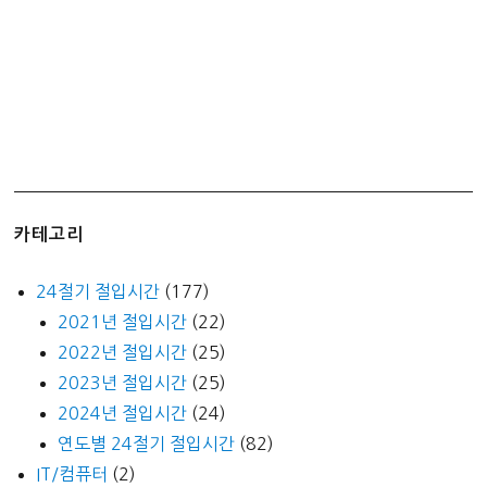
카테고리
24절기 절입시간
(177)
2021년 절입시간
(22)
2022년 절입시간
(25)
2023년 절입시간
(25)
2024년 절입시간
(24)
연도별 24절기 절입시간
(82)
IT/컴퓨터
(2)