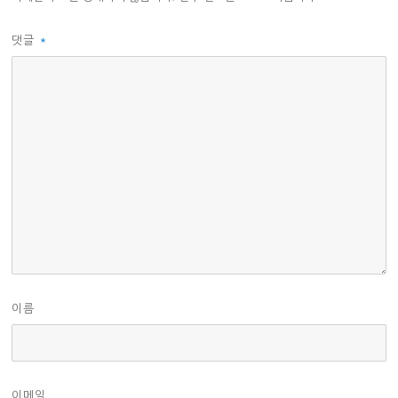
댓글
*
이름
이메일