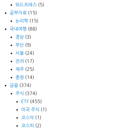
워드프레스
(5)
공부자료
(15)
논리학
(15)
국내여행
(88)
경상
(3)
부산
(9)
서울
(24)
전라
(17)
제주
(25)
충청
(14)
금융
(374)
주식
(374)
ETF
(455)
미국 주식
(1)
코스닥
(1)
코스피
(2)