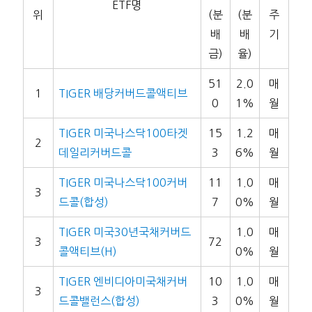
ETF명
위
(분
(분
주
배
배
기
금)
율)
51
2.0
매
1
TIGER 배당커버드콜액티브
0
1%
월
TIGER 미국나스닥100타겟
15
1.2
매
2
데일리커버드콜
3
6%
월
TIGER 미국나스닥100커버
11
1.0
매
3
드콜(합성)
7
0%
월
TIGER 미국30년국채커버드
1.0
매
3
72
콜액티브(H)
0%
월
TIGER 엔비디아미국채커버
10
1.0
매
3
드콜밸런스(합성)
3
0%
월