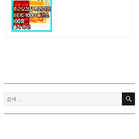
자
기]
종
근
당
건
강
프
리
미
엄
비
타
C
검
1000
색:
플
러
스
100