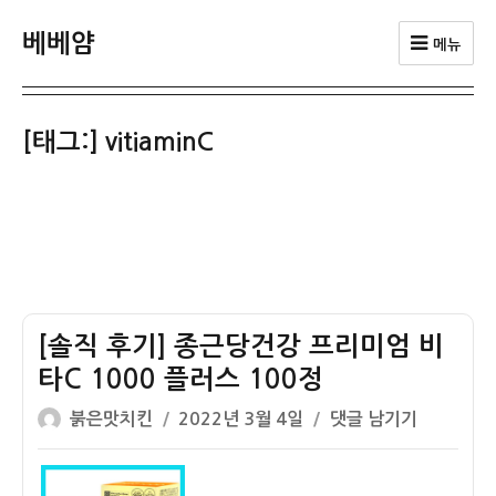
베베얌
메뉴
[태그:]
vitiaminC
[솔직 후기] 종근당건강 프리미엄 비
타C 1000 플러스 100정
글
작
[솔
붉은맛치킨
2022년 3월 4일
댓글 남기기
쓴
성
직
이
일
후