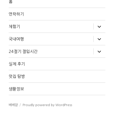
홈
연락하기
하
체험기
위
메
뉴
하
국내여행
확
위
장
메
뉴
하
24절기 절입시간
확
위
장
메
뉴
실제 후기
확
장
맛집 탐방
생활정보
베베얌
Proudly powered by WordPress