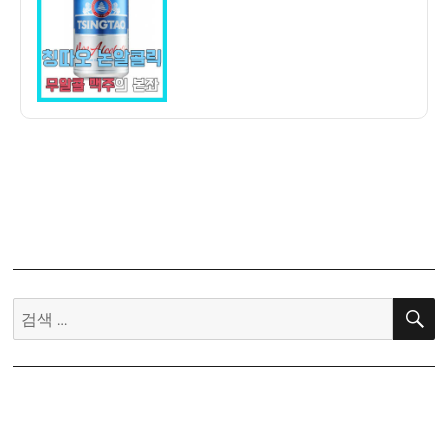
자
맥
주]
칭
따
오
논
알
콜
릭
무
알
콜
맥
검
주
색:
–
이
거
진