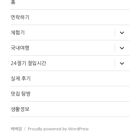
홈
연락하기
하
체험기
위
메
뉴
하
국내여행
확
위
장
메
뉴
하
24절기 절입시간
확
위
장
메
뉴
실제 후기
확
장
맛집 탐방
생활정보
베베얌
Proudly powered by WordPress