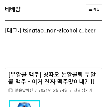
베베얌
메뉴
[태그:]
tsingtao_non-alcoholic_beer
[무알콜 맥주] 칭따오 논알콜릭 무알
콜 맥주 – 이거 진짜 맥주맛이네?!!!
글
작
[무
붉은맛치킨
2021년 6월 24일
댓글 남기기
쓴
성
알
이
일
콜