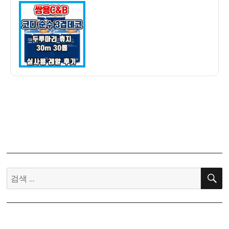
이
일
후
자
기]
가
성
비
짱!
두
루
마
리
휴
지
–
코
검
디
색:
순
수
3