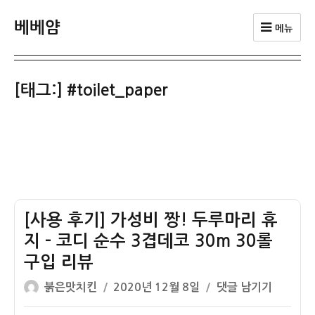
베베얌
메뉴
[태그:]
#toilet_paper
[사용 후기] 가성비 짱! 두루마리 휴
지 – 코디 순수 3겹데코 30m 30롤
구입 리뷰
글
작
[사
붉은맛치킨
2020년 12월 8일
댓글 남기기
쓴
성
용