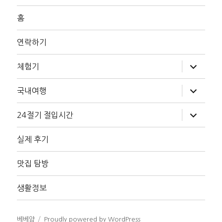
홈
연락하기
하
체험기
위
메
뉴
하
국내여행
확
위
장
메
뉴
하
24절기 절입시간
확
위
장
메
뉴
실제 후기
확
장
맛집 탐방
생활정보
베베얌
Proudly powered by WordPress