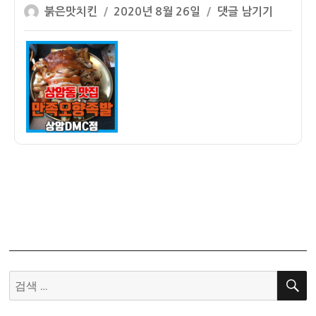
글
작
[상
붉은맛치킨
2020년 8월 26일
댓글 남기기
쓴
성
암
이
일
동
자
맛
집]
만
족
오
향
족
발
상
암
DMC
점
방
검
문
색:
후