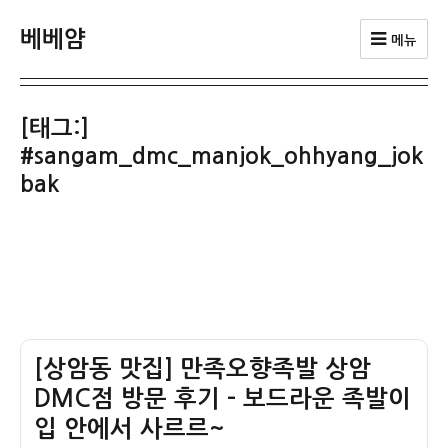
베베얌
메뉴
[태그:]
#sangam_dmc_manjok_ohhyang_jok
bak
[상암동 맛집] 만족오향족발 상암
DMC점 방문 후기 – 보드라운 족발이
입 안에서 사르르~