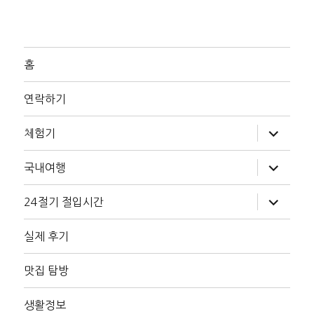
홈
연락하기
하
체험기
위
메
뉴
하
국내여행
확
위
장
메
뉴
하
24절기 절입시간
확
위
장
메
뉴
실제 후기
확
장
맛집 탐방
생활정보