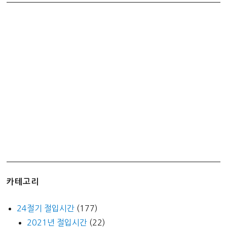
기
–
보
드
라
운
족
발
이
입
안
에
서
사
카테고리
르
르
24절기 절입시간
(177)
~
2021년 절입시간
(22)