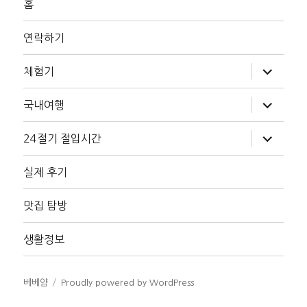
홈
연락하기
하
체험기
위
메
뉴
하
국내여행
확
위
장
메
뉴
하
24절기 절입시간
확
위
장
메
뉴
실제 후기
확
장
맛집 탐방
생활정보
베베얌
Proudly powered by WordPress