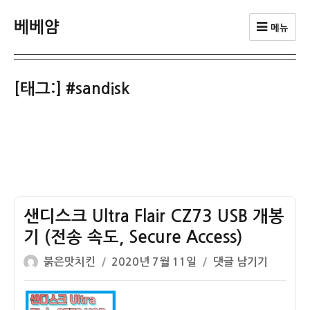
베베얌
메뉴
[태그:]
#sandisk
샌디스크 Ultra Flair CZ73 USB 개봉
기 (전송 속도, Secure Access)
글
작
샌
붉은맛치킨
2020년 7월 11일
댓글 남기기
쓴
성
디
이
일
스