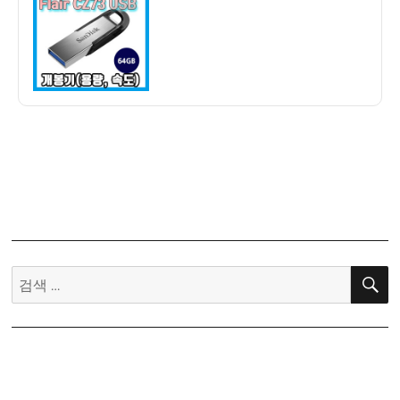
자
크
Ultra
Flair
CZ73
USB
개
봉
기
(전
송
속
도,
Secure
검
Access)
색: