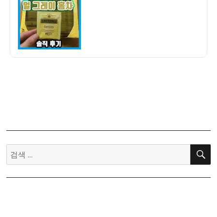
자
기]
트
와
이
닝
얼
그
레
이
홍
차
티
백
검
구
색:
매
후
기