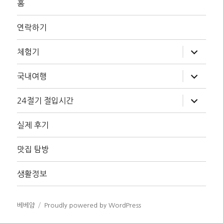
홈
연락하기
하
체험기
위
메
뉴
하
국내여행
확
위
장
메
뉴
하
24절기 절입시간
확
위
장
메
뉴
실제 후기
확
장
맛집 탐방
생활정보
베베얌
Proudly powered by WordPress