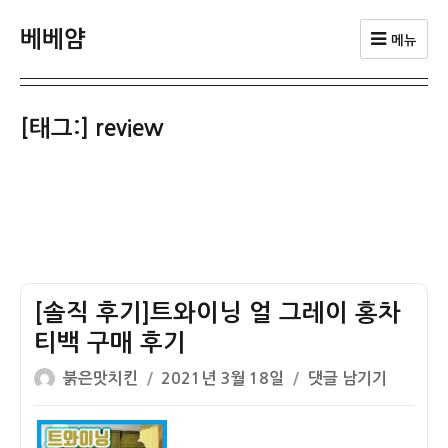
베베얌
메뉴
[태그:]
review
[솔직 후기]트와이닝 얼 그레이 홍차
티백 구매 후기
글
작
[솔
붉은맛치킨
2021년 3월 18일
댓글 남기기
쓴
성
직
이
일
후