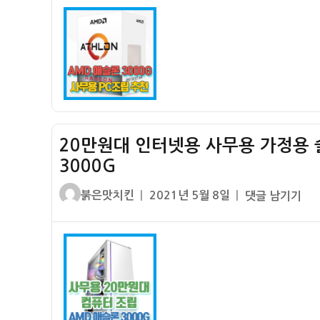
자
기]
AMD
애
슬
론
3000G
레
20만원대 인터넷용 사무용 가정용 
이
븐
3000G
릿
글
작
20
붉은맛치킨
2021년 5월 8일
댓글 남기기
지
쓴
성
만
–
이
일
원
보
자
대
급
인
형
터
사
넷
무
용