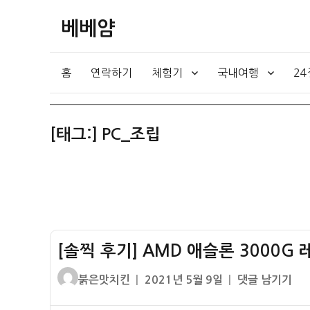
베베얌
홈
연락하기
체험기
국내여행
2
[태그:]
PC_조립
[솔찍 후기] AMD 애슬론 3000G 
글
작
[솔
붉은맛치킨
2021년 5월 9일
댓글 남기기
쓴
성
찍
이
일
후