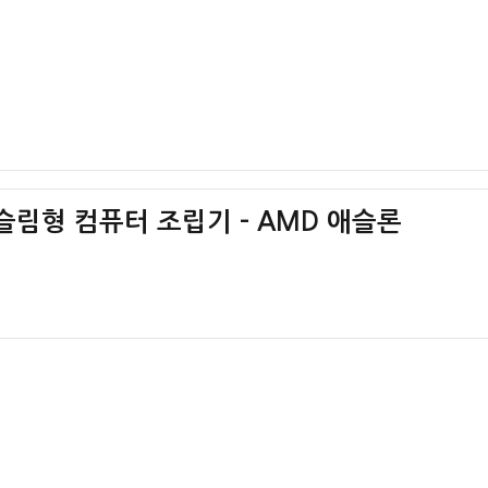
슬림형 컴퓨터 조립기 – AMD 애슬론