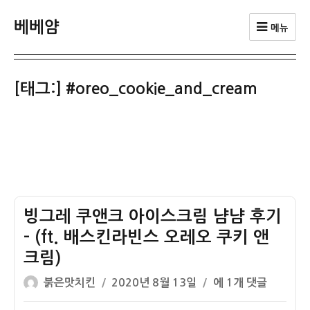
베베얌
메뉴
[태그:]
#oreo_cookie_and_cream
빙그레 쿠앤크 아이스크림 냠냠 후기
– (ft. 배스킨라빈스 오레오 쿠키 앤
크림)
글
작
빙
붉은맛치킨
2020년 8월 13일
에 1개 댓글
쓴
성
그