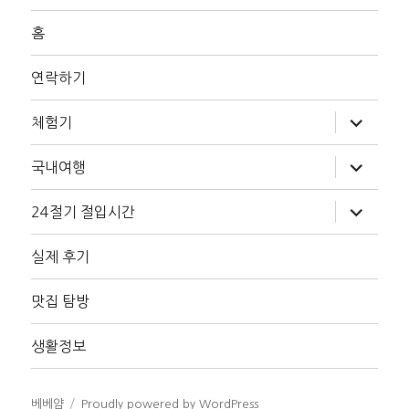
홈
연락하기
하
체험기
위
메
뉴
하
국내여행
확
위
장
메
뉴
하
24절기 절입시간
확
위
장
메
뉴
실제 후기
확
장
맛집 탐방
생활정보
베베얌
Proudly powered by WordPress