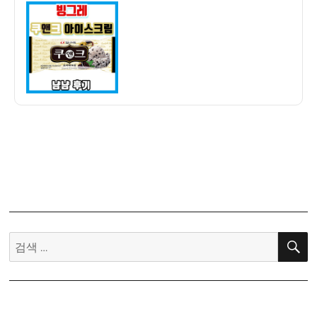
이
일
레
자
쿠
앤
크
아
이
스
크
림
냠
냠
후
기
–
검
(ft.
색:
배
스
킨