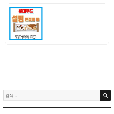
쓴
성
데
이
일
푸
자
드
설
빙
인
절
미
바
냠
냠
후
기
–
보
검
급
색:
형
인