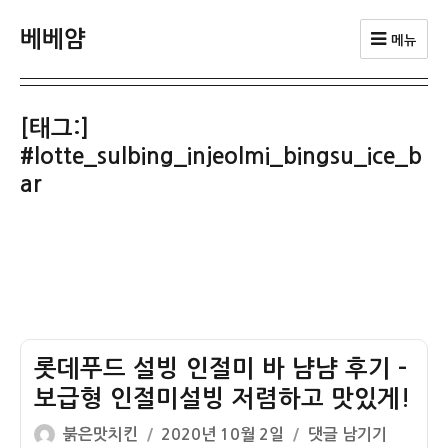
베베얌
메뉴
[태그:]
#lotte_sulbing_injeolmi_bingsu_ice_b
ar
롯데푸드 설빙 인절미 바 냠냠 후기 –
보급형 인절미설빙 저렴하고 맛있게!
글
작
롯
붉은맛치킨
2020년 10월 2일
댓글 남기기