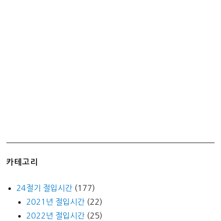
절
미
설
빙
저
렴
하
고
맛
있
게!
카테고리
24절기 절입시간
(177)
2021년 절입시간
(22)
2022년 절입시간
(25)