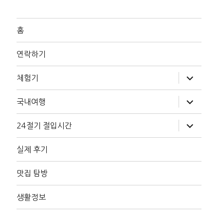
홈
연락하기
하
체험기
위
메
뉴
하
국내여행
확
위
장
메
뉴
하
24절기 절입시간
확
위
장
메
뉴
실제 후기
확
장
맛집 탐방
생활정보