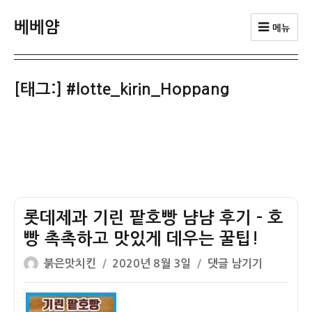
베베얌
메뉴
[태그:]
#lotte_kirin_Hoppang
롯데제과 기린 팥호빵 냠냠 후기 – 호
빵 촉촉하고 맛있게 데우는 꿀팁!
글
작
롯
붉은맛치킨
2020년 8월 3일
댓글 남기기
쓴
성
데
이
일
제