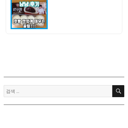
자
과
기
린
팥
호
빵
냠
냠
후
기
–
호
빵
검
촉
색:
촉
하
고
맛