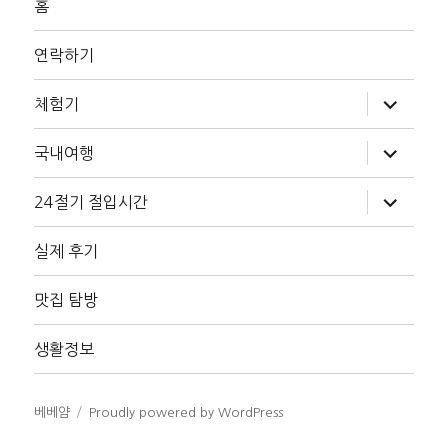
홈
연락하기
하
체험기
위
메
뉴
하
국내여행
확
위
장
메
뉴
하
24절기 절입시간
확
위
장
메
뉴
실제 후기
확
장
맛집 탐방
생활정보
베베얌
Proudly powered by WordPress