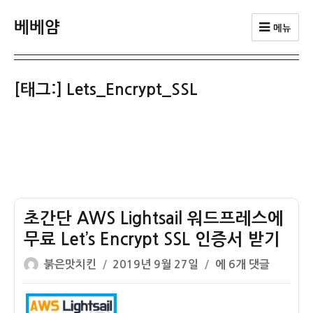
베베얌
메뉴
[태그:]
Lets_Encrypt_SSL
초간단 AWS Lightsail 워드프레스에
무료 Let’s Encrypt SSL 인증서 받기
글
작
초
붉은맛치킨
2019년 9월 27일
에 6개 댓글
쓴
성
간
이
일
단