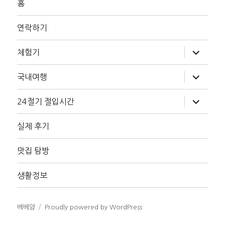
홈
연락하기
하
체험기
위
메
뉴
하
국내여행
확
위
장
메
뉴
하
24절기 절입시간
확
위
장
메
뉴
실제 후기
확
장
맛집 탐방
생활정보
베베얌
Proudly powered by WordPress