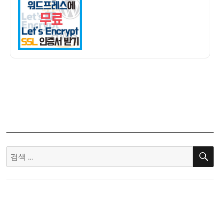
자
AWS
Lightsail
워
드
프
레
스
에
무
료
Let’s
Encrypt
SSL
검
인
색:
증
서
받
기