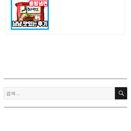
자
면
비
빔
냉
면
먹
어
봤
습
니
다
ㅎ
ㅎ
검
ㅎ
색:
맛
있
는
후