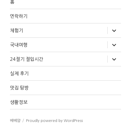
홈
연락하기
하
체험기
위
메
뉴
하
국내여행
확
위
장
메
뉴
하
24절기 절입시간
확
위
장
메
뉴
실제 후기
확
장
맛집 탐방
생활정보
베베얌
Proudly powered by WordPress