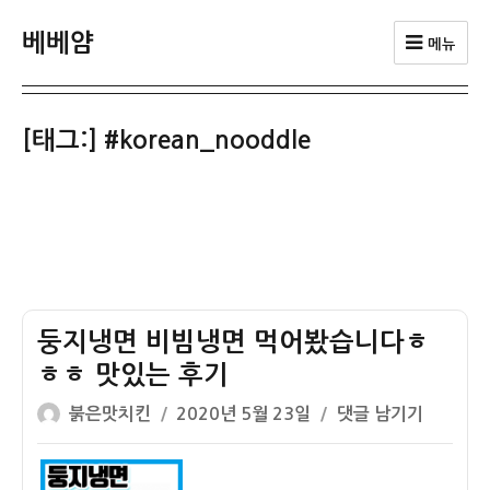
베베얌
메뉴
[태그:]
#korean_nooddle
둥지냉면 비빔냉면 먹어봤습니다ㅎ
ㅎㅎ 맛있는 후기
글
작
둥
붉은맛치킨
2020년 5월 23일
댓글 남기기
쓴
성
지
이
일
냉