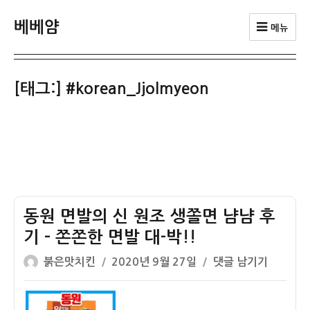
베베얌
메뉴
[태그:]
#korean_Jjolmyeon
동원 면발의 신 원조 생쫄면 냠냠 후
기 – 쫀쫀한 면발 대-박!!
글
작
동
붉은맛치킨
2020년 9월 27일
댓글 남기기
쓴
성
원
이
일
면