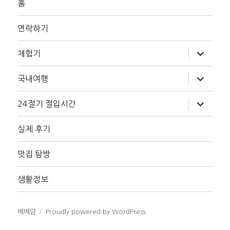
홈
연락하기
하
체험기
위
메
뉴
하
국내여행
확
위
장
메
뉴
하
24절기 절입시간
확
위
장
메
뉴
실제 후기
확
장
맛집 탐방
생활정보
베베얌
Proudly powered by WordPress