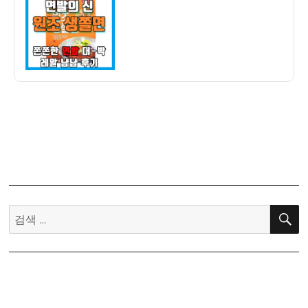
자
발
의
신
원
조
생
쫄
면
냠
냠
후
기
–
검
쫀
색:
쫀
한
면
발