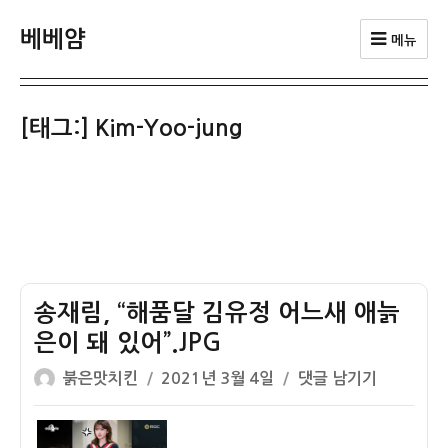
베베얌
메뉴
[태그:]
Kim-Yoo-jung
송재림, “해품달 김유정 어느새 애늙
은이 돼 있어”.JPG
글
작
송
붉은맛치킨
2021년 3월 4일
댓글 남기기
쓴
성
재
이
일
림,