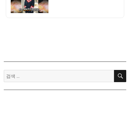
자
“해
품
달
김
유
정
어
느
새
애
검
늙
은
색:
이
돼
있
어”.JPG