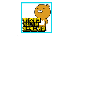
자
카
오
뱅
크
계
좌
개
설
하
기
+
카
카
오
프
렌
즈