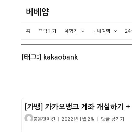
베베얌
홈
연락하기
체험기
국내여행
2
[태그:]
kakaobank
[카뱅] 카카오뱅크 계좌 개설하기 
글
작
[카
붉은맛치킨
2022년 1월 2일
댓글 남기기
쓴
성
뱅]
이
일
카