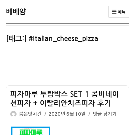
베베얌
메뉴
[태그:]
#Italian_cheese_pizza
피자마루 투탑박스 SET 1 콤비네이
션피자 + 이탈리안치즈피자 후기
글
작
피
붉은맛치킨
2020년 6월 10일
댓글 남기기
쓴
성
자
이
일
마