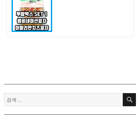
자
루
투
탑
박
스
SET
1
콤
비
네
이
션
피
검
자
색:
+
이
탈
리