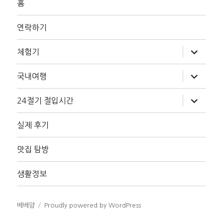
홈
연락하기
하
체험기
위
메
뉴
하
국내여행
확
위
장
메
뉴
하
24절기 절입시간
확
위
장
메
뉴
실제 후기
확
장
맛집 탐방
생활정보
베베얌
Proudly powered by WordPress