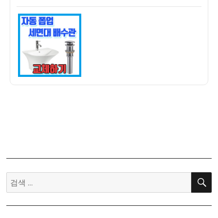
쓴
성
동
이
일
폽
자
업
세
면
대
배
수
관
교
체
하
기
(ft.
테
검
프
색:
론
테