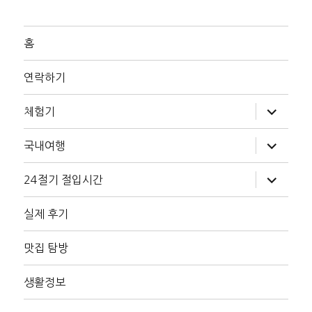
홈
연락하기
하
체험기
위
메
뉴
하
국내여행
확
위
장
메
뉴
하
24절기 절입시간
확
위
장
메
뉴
실제 후기
확
장
맛집 탐방
생활정보