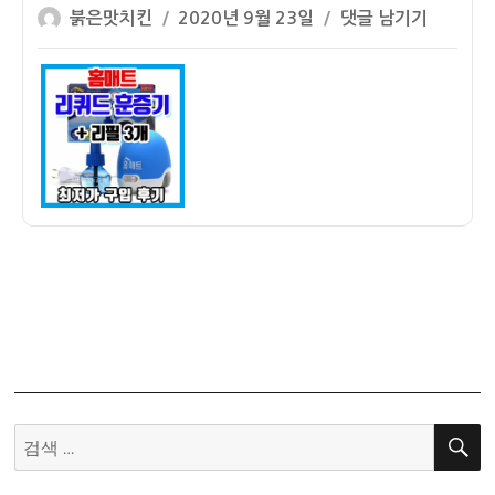
글
작
홈
붉은맛치킨
2020년 9월 23일
댓글 남기기
쓴
성
매
이
일
트
자
리
퀴
드
코
드
형
훈
증
기
+
리
필
3
검
개
색:
최