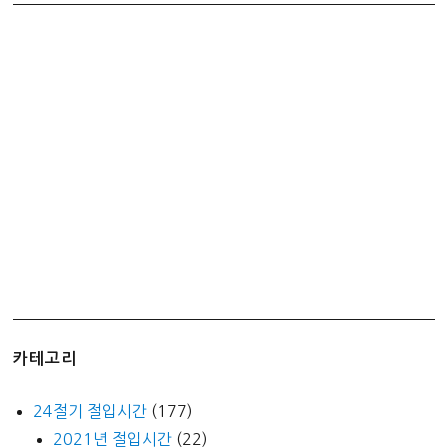
저
가
로
샀
어
요
ㅎ
구
매
후
기
(코
드
형
카테고리
vs
플
24절기 절입시간
(177)
러
2021년 절입시간
(22)
그