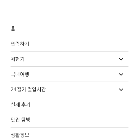
홈
연락하기
하
체험기
위
메
뉴
하
국내여행
확
위
장
메
뉴
하
24절기 절입시간
확
위
장
메
뉴
실제 후기
확
장
맛집 탐방
생활정보