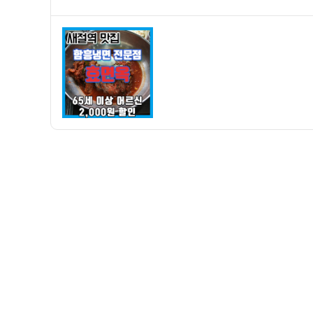
쓴
성
절
이
일
역
자
맛
집]
함
흥
냉
면
전
문
효
면
옥
후
기
–
냉
면