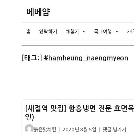
베베얌
홈
연락하기
체험기
국내여행
2
[태그:]
#hamheung_naengmyeon
[새절역 맛집] 함흥냉면 전문 효면옥 
인)
글
작
[새
붉은맛치킨
2020년 8월 5일
댓글 남기기