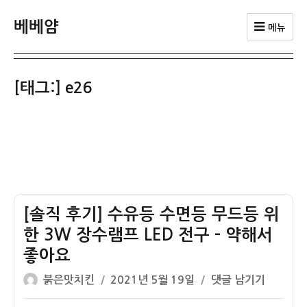
베베얌
메뉴
[태그:]
e26
[솔직 후기] 수유등 수면등 무드등 위
한 3W 장수램프 LED 전구 – 약해서
좋아요
글
작
[솔
붉은맛치킨
2021년 5월 19일
댓글 남기기
쓴
성
직