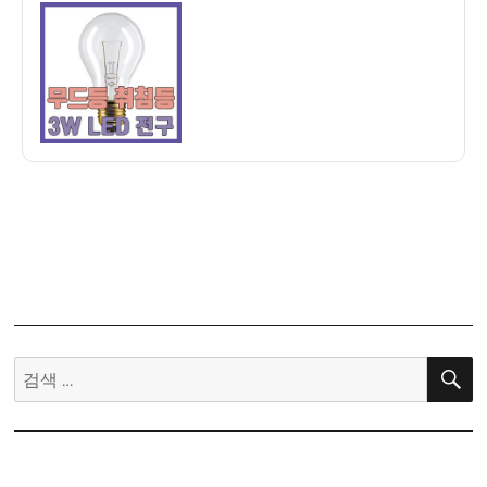
이
일
후
자
기]
수
유
등
수
면
등
무
드
등
위
한
3W
검
장
색:
수
램
프