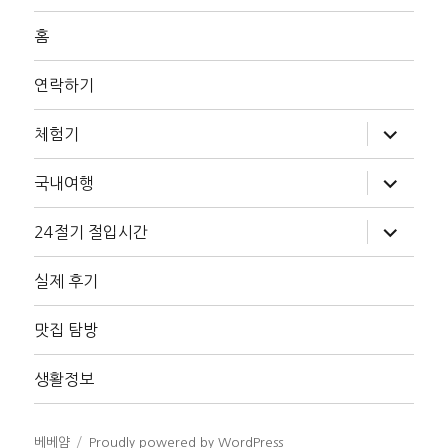
홈
연락하기
하
체험기
위
메
뉴
하
국내여행
확
위
장
메
뉴
하
24절기 절입시간
확
위
장
메
뉴
실제 후기
확
장
맛집 탐방
생활정보
베베얌
Proudly powered by WordPress