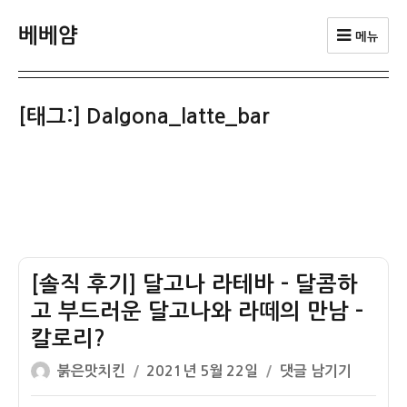
베베얌
메뉴
[태그:]
Dalgona_latte_bar
[솔직 후기] 달고나 라테바 – 달콤하
고 부드러운 달고나와 라떼의 만남 –
칼로리?
글
작
[솔
붉은맛치킨
2021년 5월 22일
댓글 남기기
쓴
성
직