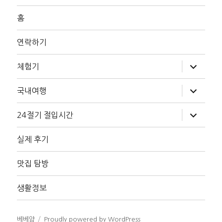
홈
연락하기
하
체험기
위
메
뉴
하
국내여행
확
위
장
메
뉴
하
24절기 절입시간
확
위
장
메
뉴
실제 후기
확
장
맛집 탐방
생활정보
베베얌
Proudly powered by WordPress