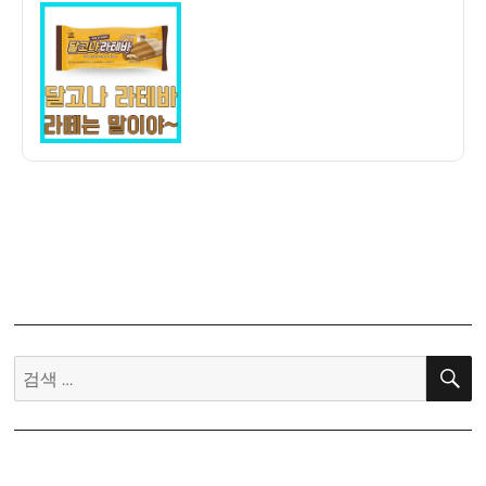
이
일
후
자
기]
달
고
나
라
테
바
–
달
콤
하
고
부
검
드
색:
러
운
달