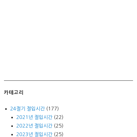
고
나
와
라
떼
의
만
남
–
칼
로
리?
카테고리
24절기 절입시간
(177)
2021년 절입시간
(22)
2022년 절입시간
(25)
2023년 절입시간
(25)