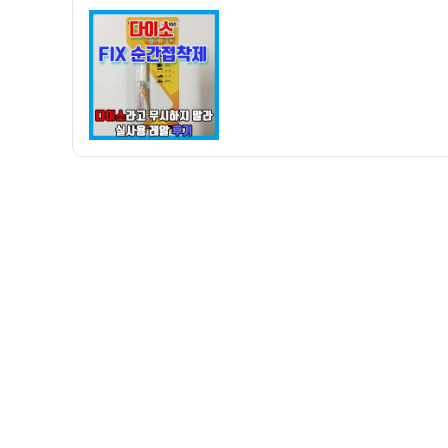
자
순
간
접
착
제
젤
형
1,000
원
–
다
이
소
라
무
시
하