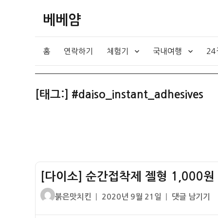
베베얌
홈
연락하기
체험기
국내여행
2
[태그:]
#daiso_instant_adhesives
[다이소] 순간접착제 젤형 1,000
글
작
[다
붉은맛치킨
2020년 9월 21일
댓글 남기기
쓴
성
이
이
일
소]