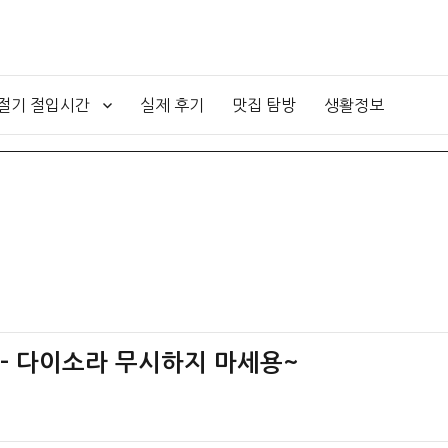
4절기 절입시간
실제 후기
맛집 탐방
생활정보
원 – 다이소라 무시하지 마세용~