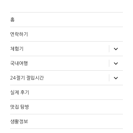
홈
연락하기
하
체험기
위
메
뉴
하
국내여행
확
위
장
메
뉴
하
24절기 절입시간
확
위
장
메
뉴
실제 후기
확
장
맛집 탐방
생활정보