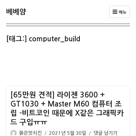
베베얌
메뉴
[태그:]
computer_build
[65만원 견적] 라이젠 3600 +
GT1030 + Master M60 컴퓨터 조
립 -비트코인 때문에 X같은 그래픽카
드 구입ㅠㅠ
글
작
[65
붉은맛치킨
2021년 5월 30일
댓글 남기기