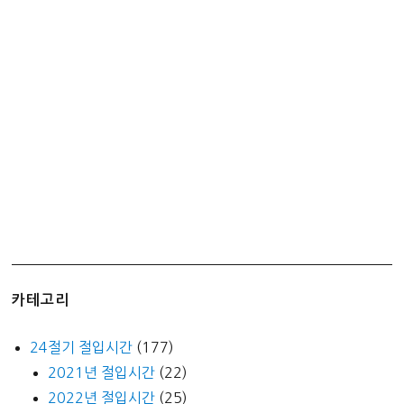
-
비
트
코
인
때
문
에
X
같
은
그
래
카테고리
픽
카
24절기 절입시간
(177)
드
2021년 절입시간
(22)
구
2022년 절입시간
(25)
입