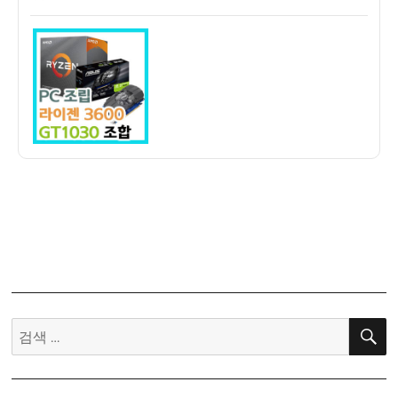
쓴
성
만
이
일
원
자
견
적]
라
이
젠
3600
+
GT1030
+
Master
M60
컴
퓨
검
터
색:
조
립