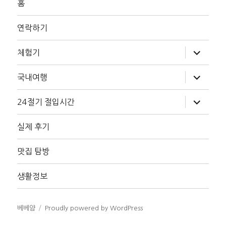
홈
연락하기
하
체험기
위
메
뉴
하
국내여행
확
위
장
메
뉴
하
24절기 절입시간
확
위
장
메
뉴
실제 후기
확
장
맛집 탐방
생활정보
베베얌
Proudly powered by WordPress