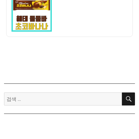
자
기]
해
태
둘
둘
바
초
코
바
나
나
–
익
검
숙
색:
한
맛
뭐
지?