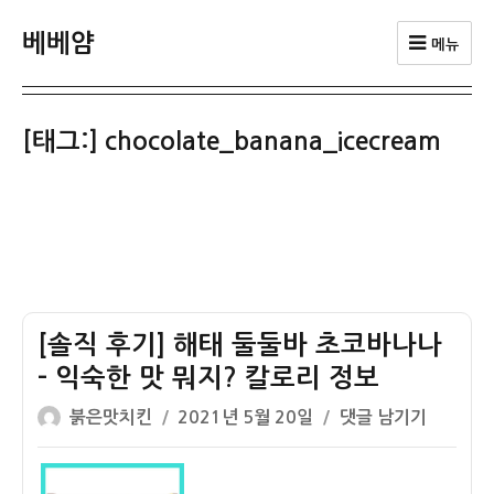
베베얌
메뉴
[태그:]
chocolate_banana_icecream
[솔직 후기] 해태 둘둘바 초코바나나
– 익숙한 맛 뭐지? 칼로리 정보
글
작
[솔
붉은맛치킨
2021년 5월 20일
댓글 남기기
쓴
성
직
이
일
후