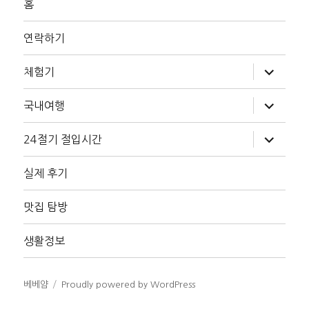
홈
연락하기
하
체험기
위
메
뉴
하
국내여행
확
위
장
메
뉴
하
24절기 절입시간
확
위
장
메
뉴
실제 후기
확
장
맛집 탐방
생활정보
베베얌
Proudly powered by WordPress