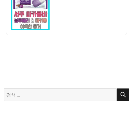
자
크
림]
서
주
마
카
롱
바
–
블
루
베
리
검
껌
색:
마
카
롱?
칼