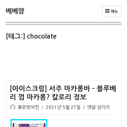
베베얌
메뉴
[태그:]
chocolate
[아이스크림] 서주 마카롱바 – 블루베
리 껌 마카롱? 칼로리 정보
글
작
[아
붉은맛치킨
2021년 5월 27일
댓글 남기기
쓴
성
이
이
일
스