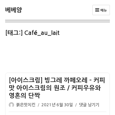
베베얌
메뉴
[태그:]
Café_au_lait
[아이스크림] 빙그레 까페오레 – 커피
맛 아이스크림의 원조 / 커피우유와
영혼의 단짝
글
작
[아
붉은맛치킨
2021년 6월 30일
댓글 남기기
쓴
성
이