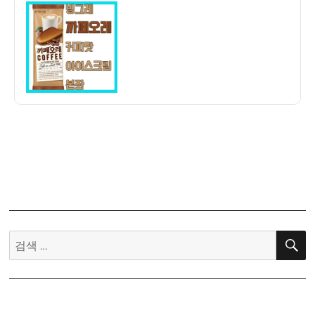
이
일
스
자
크
림]
빙
그
레
까
페
오
레
–
커
피
맛
검
아
색:
이
스
크