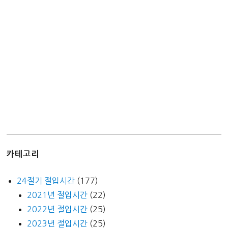
림
의
원
조
/
커
피
우
유
와
영
혼
카테고리
의
단
24절기 절입시간
(177)
짝
2021년 절입시간
(22)
2022년 절입시간
(25)
2023년 절입시간
(25)