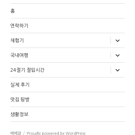
홈
연락하기
하
체험기
위
메
뉴
하
국내여행
확
위
장
메
뉴
하
24절기 절입시간
확
위
장
메
뉴
실제 후기
확
장
맛집 탐방
생활정보
베베얌
Proudly powered by WordPress