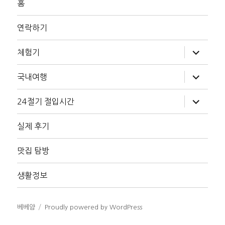
홈
연락하기
하
체험기
위
메
뉴
하
국내여행
확
위
장
메
뉴
하
24절기 절입시간
확
위
장
메
뉴
실제 후기
확
장
맛집 탐방
생활정보
베베얌
Proudly powered by WordPress