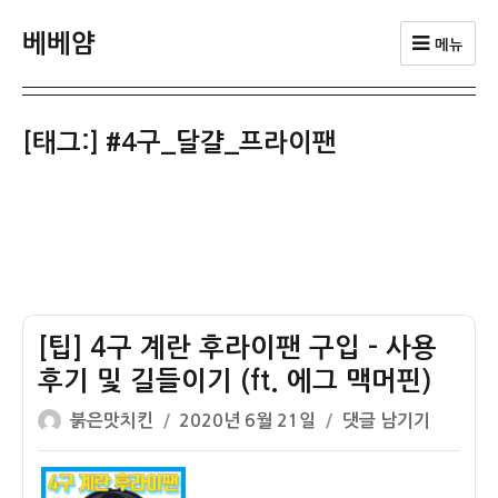
베베얌
메뉴
[태그:]
#4구_달걀_프라이팬
[팁] 4구 계란 후라이팬 구입 – 사용
후기 및 길들이기 (ft. 에그 맥머핀)
글
작
[팁]
붉은맛치킨
2020년 6월 21일
댓글 남기기
쓴
성
4
이
일
구