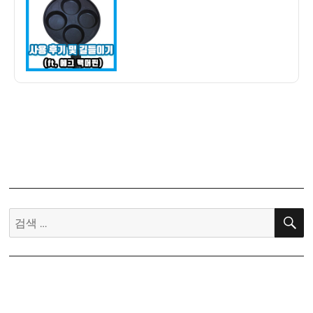
자
계
란
후
라
이
팬
구
입
–
사
용
후
기
검
및
색:
길
들
이
기