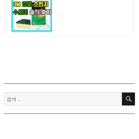
자
세
미]
3M
양
면
스
펀
지
수
세
미
후
기
검
–
색:
뽀
득
잘
닦