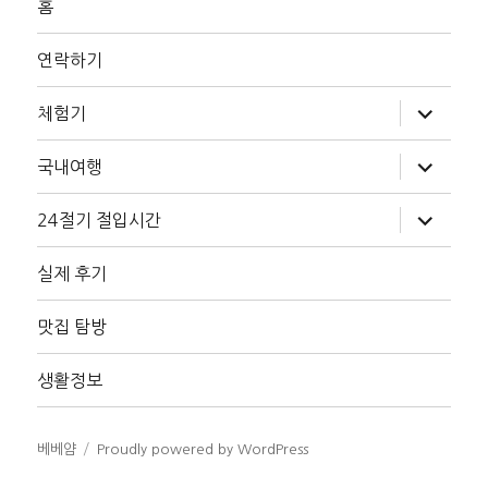
홈
연락하기
하
체험기
위
메
뉴
하
국내여행
확
위
장
메
뉴
하
24절기 절입시간
확
위
장
메
뉴
실제 후기
확
장
맛집 탐방
생활정보
베베얌
Proudly powered by WordPress