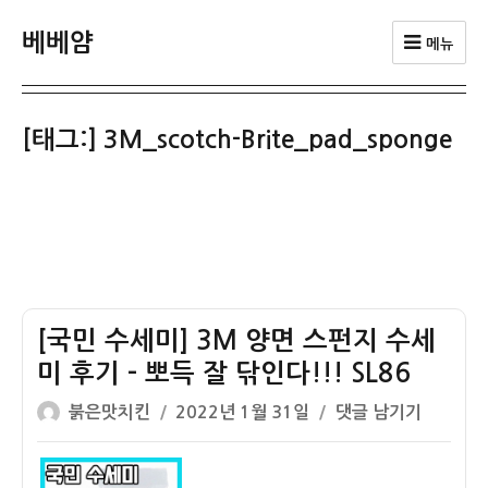
베베얌
메뉴
[태그:]
3M_scotch-Brite_pad_sponge
[국민 수세미] 3M 양면 스펀지 수세
미 후기 – 뽀득 잘 닦인다!!! SL86
글
작
[국
붉은맛치킨
2022년 1월 31일
댓글 남기기
쓴
성
민
이
일
수