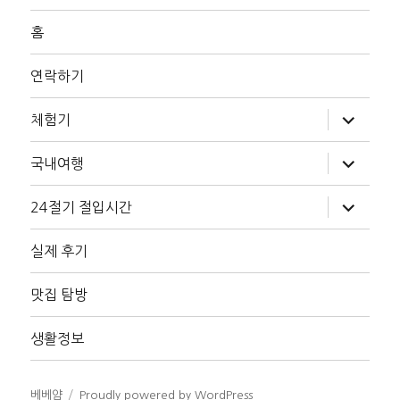
홈
연락하기
하
체험기
위
메
뉴
하
국내여행
확
위
장
메
뉴
하
24절기 절입시간
확
위
장
메
뉴
실제 후기
확
장
맛집 탐방
생활정보
베베얌
Proudly powered by WordPress