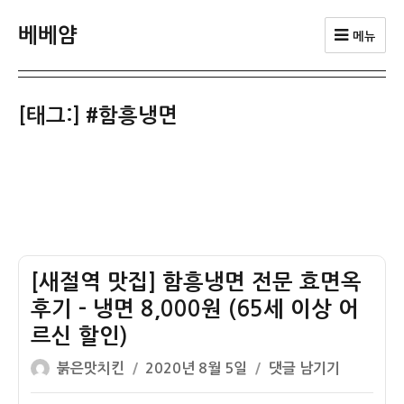
베베얌
메뉴
[태그:]
#함흥냉면
[새절역 맛집] 함흥냉면 전문 효면옥
후기 – 냉면 8,000원 (65세 이상 어
르신 할인)
글
작
[새
붉은맛치킨
2020년 8월 5일
댓글 남기기
쓴
성
절