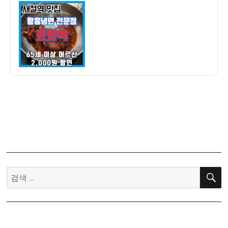
이
일
역
자
맛
집]
함
흥
냉
면
전
문
효
면
옥
후
기
검
–
색:
냉
면
8,000