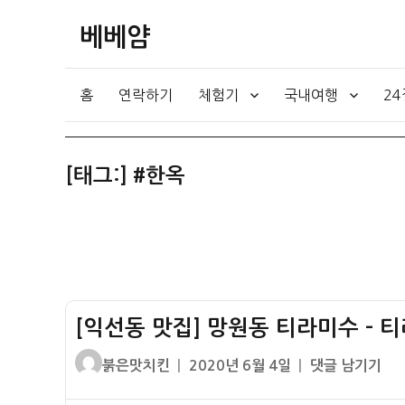
베베얌
홈
연락하기
체험기
국내여행
2
[태그:]
#한옥
[익선동 맛집] 망원동 티라미수 – 
글
작
[익
붉은맛치킨
2020년 6월 4일
댓글 남기기
쓴
성
선
이
일
동