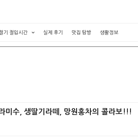
4절기 절입시간
실제 후기
맛집 탐방
생활정보
티라미수, 생딸기라떼, 망원홍차의 콜라보!!!