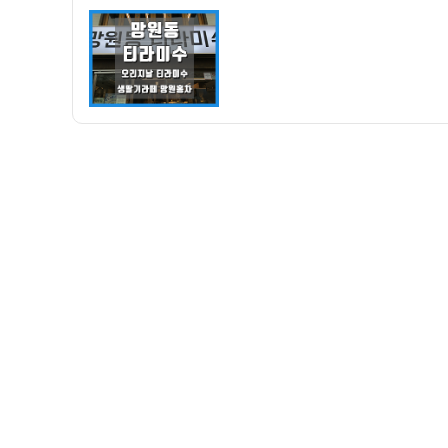
자
맛
집]
망
원
동
티
라
미
수
–
티
라
미
수,
생
딸
기