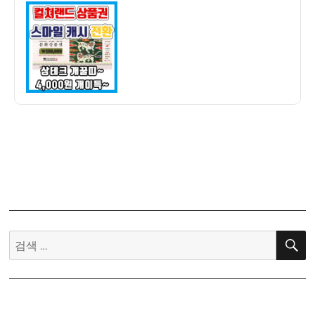
이
일
크
자
꿀
팁]
컬
쳐
랜
드
문
화
상
품
권
으
로
검
스
색:
마
일
캐