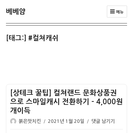
베베얌
메뉴
[태그:]
#컬쳐캐쉬
[상테크 꿀팁] 컬쳐랜드 문화상품권
으로 스마일캐시 전환하기 – 4,000원
개이득
글
작
[상
붉은맛치킨
2021년 1월 20일
댓글 남기기
쓴
성
테