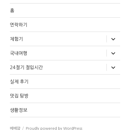
홈
연락하기
하
체험기
위
메
뉴
하
국내여행
확
위
장
메
뉴
하
24절기 절입시간
확
위
장
메
뉴
실제 후기
확
장
맛집 탐방
생활정보
베베얌
Proudly powered by WordPress