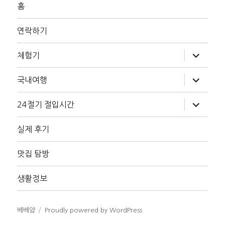
홈
연락하기
하
체험기
위
메
뉴
하
국내여행
확
위
장
메
뉴
하
24절기 절입시간
확
위
장
메
뉴
실제 후기
확
장
맛집 탐방
생활정보
베베얌
Proudly powered by WordPress