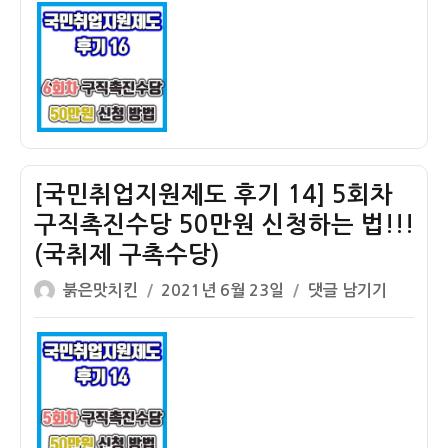
이
일
취
자
업
지
원
제
도
후
기
[국민취업지원제도 후기 14] 5회차
16]
구직촉진수당 50만원 신청하는 법!!!
마
(국취제 구촉수당)
지
막
글
작
[국
붉은맛치킨
2021년 6월 23일
댓글 남기기
6
쓴
성
민
회
이
일
취
차
자
업
구
지
직
원
촉
제