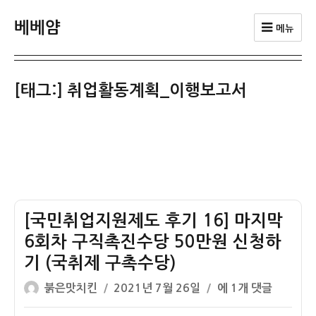
베베얌
메뉴
[태그:]
취업활동계획_이행보고서
[국민취업지원제도 후기 16] 마지막
6회차 구직촉진수당 50만원 신청하
기 (국취제 구촉수당)
글
작
[국
붉은맛치킨
2021년 7월 26일
에 1개 댓글
쓴
성
민