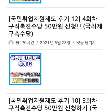
진
도
수
후
당
기
[국민취업지원제도 후기 12] 4회차
50
14]
구직촉진수당 50만원 신청!! (국취제
만
5
구촉수당)
원
회
신
차
글
작
[국
붉은맛치킨
2021년 5월 28일
댓글 남기기
청
구
쓴
성
민
하
직
이
일
취
기
촉
자
업
(국
진
지
취
수
원
제
당
제
구
50
도
촉
만
후
수
원
기
[국민취업지원제도 후기 10] 3회차
당)
신
12]
구직촉진수당 50만원 신청하기 (국
청
4