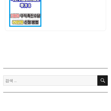
촉
촉
자
업
수
진
지
당)
수
원
당
제
50
도
만
후
원
기
신
8]
청
2
하
회
기
차
(국
구
취
직
검
제
촉
색:
구
진
촉
수
수
당
당)
50