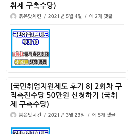
취제 구촉수당)
하
회
는
차
글
작
[국
붉은맛치킨
2021년 5월 4일
에 2개 댓글
법!!!
구
쓴
성
민
(국
직
이
일
취
취
촉
자
업
제
진
지
구
수
원
촉
당
제
수
50
도
당)
만
후
원
기
[국민취업지원제도 후기 8] 2회차 구
신
10]
직촉진수당 50만원 신청하기 (국취
청!!
3
제 구촉수당)
(국
회
취
차
글
작
[국
붉은맛치킨
2021년 3월 23일
에 5개 댓글
제
구
쓴
성
민
구
직
이
일
취