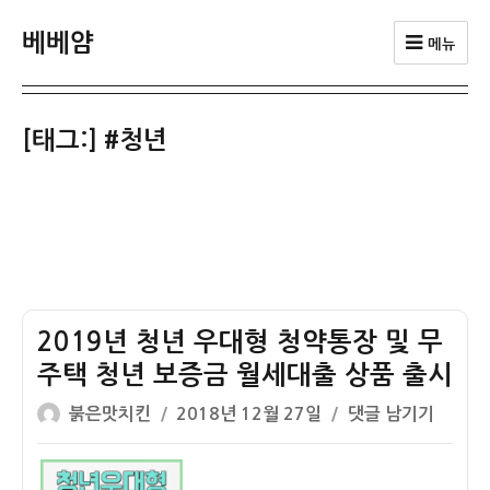
베베얌
메뉴
[태그:]
#청년
2019년 청년 우대형 청약통장 및 무
주택 청년 보증금 월세대출 상품 출시
글
작
2019
붉은맛치킨
2018년 12월 27일
댓글 남기기
쓴
성
년
이
일
청