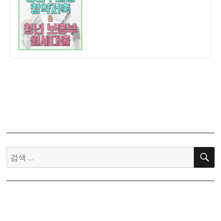
자
년
우
대
형
청
약
통
장
및
무
주
택
청
검
년
색:
보
증
금
월