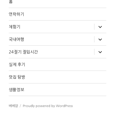
홈
연락하기
하
체험기
위
메
뉴
하
국내여행
확
위
장
메
뉴
하
24절기 절입시간
확
위
장
메
뉴
실제 후기
확
장
맛집 탐방
생활정보
베베얌
Proudly powered by WordPress