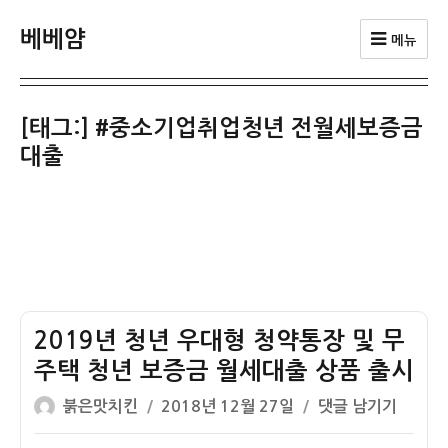
베베얌
메뉴
[태그:]
#중소기업취업청년 전월세보증금
대출
2019년 청년 우대형 청약통장 및 무
주택 청년 보증금 월세대출 상품 출시
글
작
2019
붉은맛치킨
2018년 12월 27일
댓글 남기기
쓴
성
년