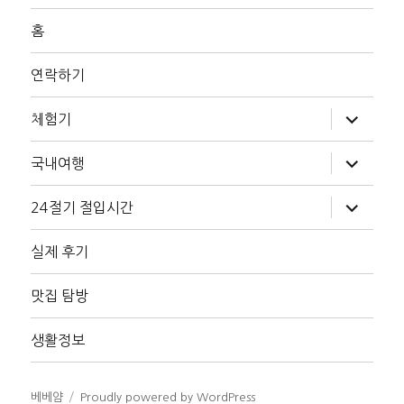
홈
연락하기
하
체험기
위
메
뉴
하
국내여행
확
위
장
메
뉴
하
24절기 절입시간
확
위
장
메
뉴
실제 후기
확
장
맛집 탐방
생활정보
베베얌
Proudly powered by WordPress