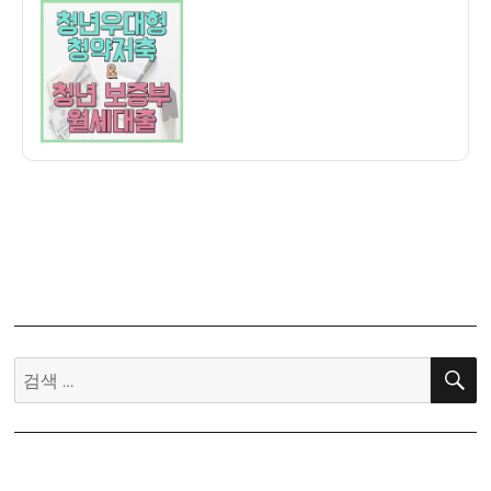
이
일
청
자
년
우
대
형
청
약
통
장
및
무
주
택
청
검
년
색:
보
증
금