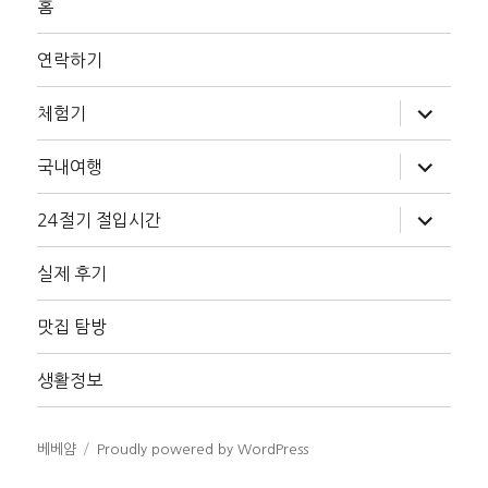
홈
연락하기
하
체험기
위
메
뉴
하
국내여행
확
위
장
메
뉴
하
24절기 절입시간
확
위
장
메
뉴
실제 후기
확
장
맛집 탐방
생활정보
베베얌
Proudly powered by WordPress