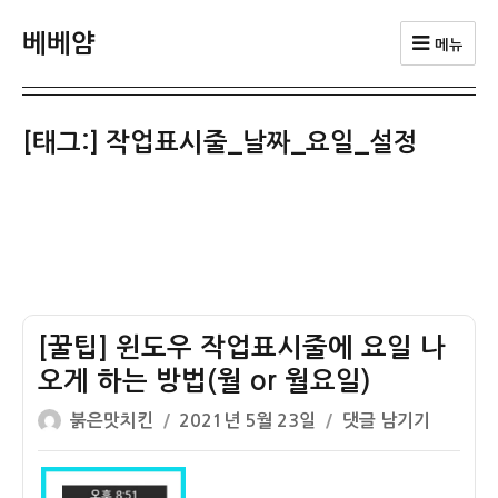
베베얌
메뉴
[태그:]
작업표시줄_날짜_요일_설정
[꿀팁] 윈도우 작업표시줄에 요일 나
오게 하는 방법(월 or 월요일)
글
작
[꿀
붉은맛치킨
2021년 5월 23일
댓글 남기기
쓴
성
팁]
이
일
윈