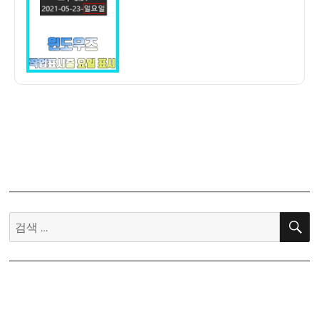
자
도
우
작
업
표
시
줄
에
요
일
나
오
게
검
하
색:
는
방
법
(월