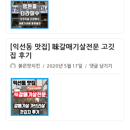
이
일
동
자
맛
집]
망
원
동
[익선동 맛집] 味갈매기살전문 고깃
티
라
집 후기
미
글
작
[익
붉은맛치킨
2020년 5월 17일
댓글 남기기
수
쓴
성
선
–
이
일
동
티
자
맛
라
집]
미
味
수,
갈
생
매
딸
기
기