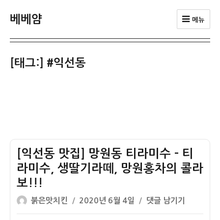
베베얌
메뉴
[태그:]
#익선동
[익선동 맛집] 망원동 티라미수 – 티
라미수, 생딸기라떼, 망원홍차의 콜라
보!!!
글
작
[익
붉은맛치킨
2020년 6월 4일
댓글 남기기
쓴
성
선