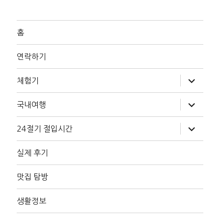
홈
연락하기
하
체험기
위
메
뉴
하
국내여행
확
위
장
메
뉴
하
24절기 절입시간
확
위
장
메
뉴
실제 후기
확
장
맛집 탐방
생활정보