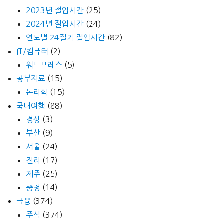
유
2023년 절입시간
(25)
자
2024년 절입시간
(24)
민
연도별 24절기 절입시간
(82)
트
IT/컴퓨터
(2)
티)
워드프레스
(5)
공부자료
(15)
논리학
(15)
국내여행
(88)
경상
(3)
부산
(9)
서울
(24)
전라
(17)
제주
(25)
충청
(14)
금융
(374)
주식
(374)