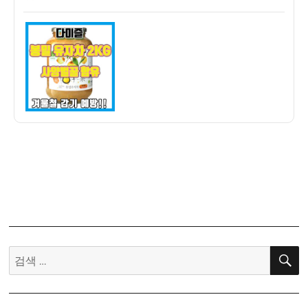
쓴
성
미
이
일
즐
자
봉
밀
유
자
차
2KG
구
입
후
기
–
비
타
검
민
색:
C
풍