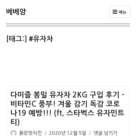
베베얌
메뉴
[태그:]
#유자차
다미즐 봉밀 유자차 2KG 구입 후기 –
비타민C 풍부! 겨울 감기 독감 코로
나19 예방!!! (ft. 스타벅스 유자민트
티)
글
작
다
붉은맛치킨
2020년 12월 5일
댓글 남기기