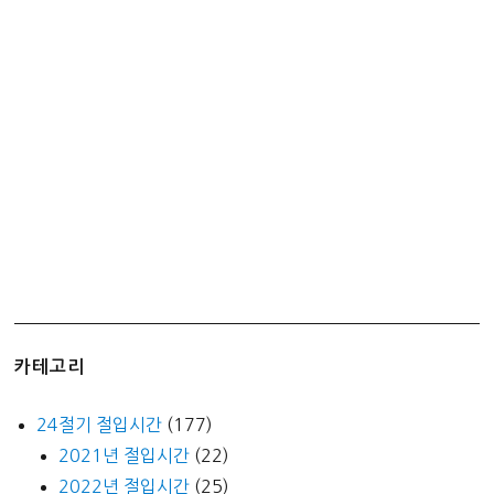
부!
겨
울
감
기
독
감
코
로
나
19
예
방!!!
카테고리
(ft.
스
24절기 절입시간
(177)
타
2021년 절입시간
(22)
벅
2022년 절입시간
(25)
스