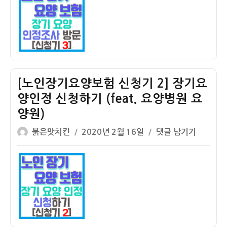
자
기
요
양
보
험
신
청
[노인장기요양보험 신청기 2] 장기요
기
양인정 신청하기 (feat. 요양병원 요
3]
양원)
장
기
글
작
[노
붉은맛치킨
2020년 2월 16일
댓글 남기기
요
쓴
성
인
양
이
일
장
인
자
기
정
요
조
양
사
보
(feat.
험