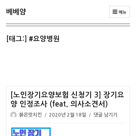
베베얌
메뉴
[태그:]
#요양병원
[노인장기요양보험 신청기 3] 장기요
양 인정조사 (feat. 의사소견서)
글
작
[노
붉은맛치킨
2020년 2월 18일
댓글 남기기
쓴
성
인
이
일
장