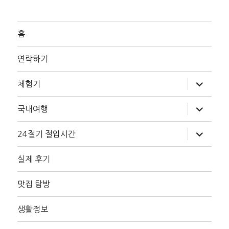
홈
연락하기
하
체험기
위
메
뉴
하
국내여행
확
위
장
메
뉴
하
24절기 절입시간
확
위
장
메
뉴
실제 후기
확
장
맛집 탐방
생활정보