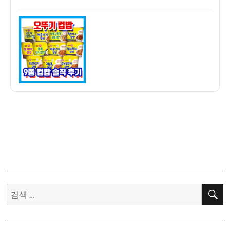
쓴
성
뚜
이
일
기
자
컵
밥
9
종
솔
직
담
백
후
기
–
김
치
검
알
색:
밥,
김