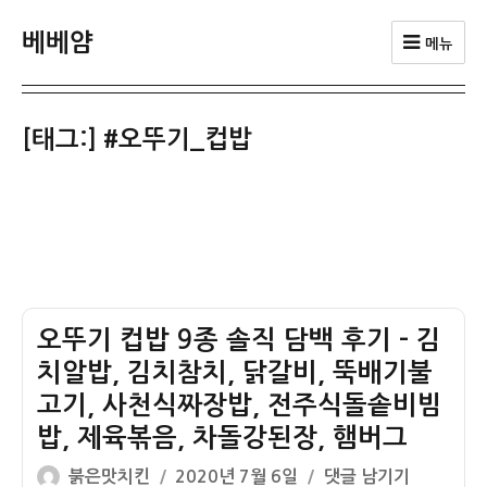
베베얌
메뉴
[태그:]
#오뚜기_컵밥
오뚜기 컵밥 9종 솔직 담백 후기 – 김
치알밥, 김치참치, 닭갈비, 뚝배기불
고기, 사천식짜장밥, 전주식돌솥비빔
밥, 제육볶음, 차돌강된장, 햄버그
글
작
오
붉은맛치킨
2020년 7월 6일
댓글 남기기