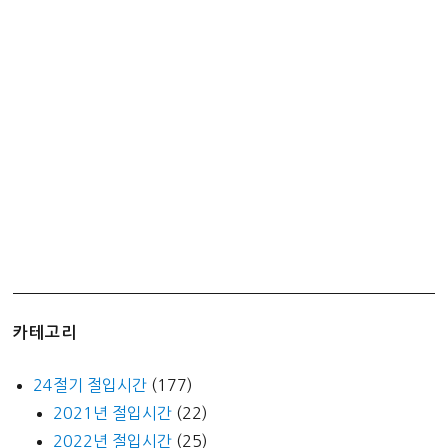
치
참
치,
닭
갈
비,
뚝
배
기
불
고
기,
사
카테고리
천
식
24절기 절입시간
(177)
짜
2021년 절입시간
(22)
장
2022년 절입시간
(25)
밥,