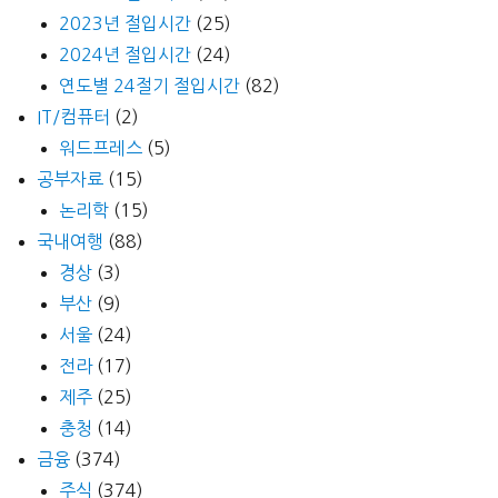
전
2023년 절입시간
(25)
주
2024년 절입시간
(24)
식
연도별 24절기 절입시간
(82)
돌
IT/컴퓨터
(2)
솥
워드프레스
(5)
비
공부자료
(15)
빔
논리학
(15)
밥,
국내여행
(88)
제
육
경상
(3)
볶
부산
(9)
음,
서울
(24)
차
전라
(17)
돌
제주
(25)
강
충청
(14)
된
금융
(374)
장,
주식
(374)
햄