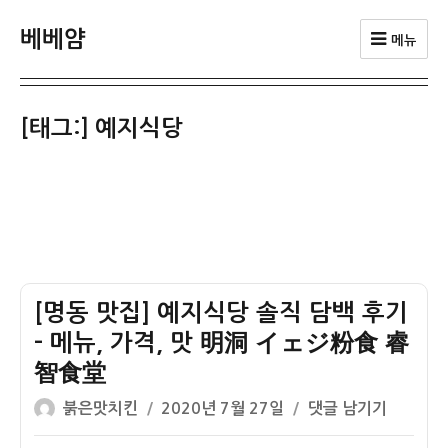
베베얌
메뉴
[태그:]
예지식당
[명동 맛집] 예지식당 솔직 담백 후기
– 메뉴, 가격, 맛 明洞 イェジ粉食 睿
智食堂
글
작
[명
붉은맛치킨
2020년 7월 27일
댓글 남기기
쓴
성
동