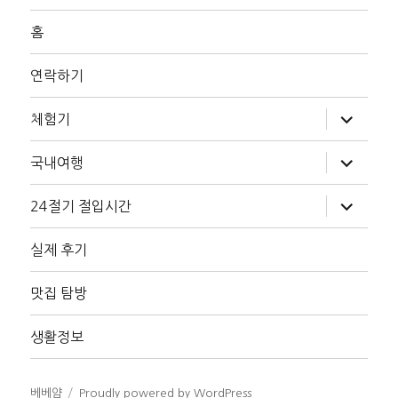
홈
연락하기
하
체험기
위
메
뉴
하
국내여행
확
위
장
메
뉴
하
24절기 절입시간
확
위
장
메
뉴
실제 후기
확
장
맛집 탐방
생활정보
베베얌
Proudly powered by WordPress