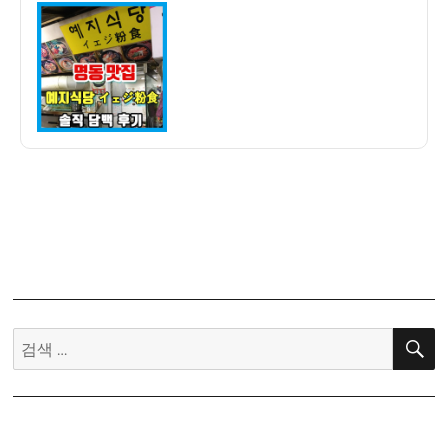
이
일
맛
자
집]
예
지
식
당
솔
직
담
백
후
기
–
메
검
뉴,
색:
가
격,
맛