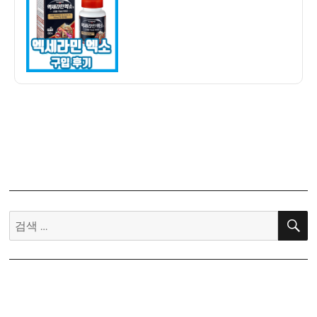
자
민
엑
소
구
입
후
기
–
가
격
&
어
버
검
이
색:
날
선
물
추