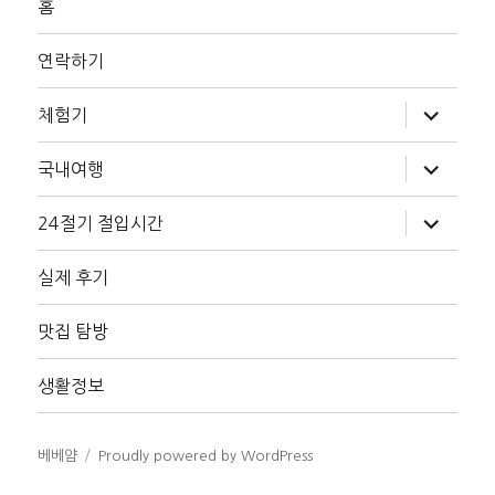
홈
연락하기
하
체험기
위
메
뉴
하
국내여행
확
위
장
메
뉴
하
24절기 절입시간
확
위
장
메
뉴
실제 후기
확
장
맛집 탐방
생활정보
베베얌
Proudly powered by WordPress