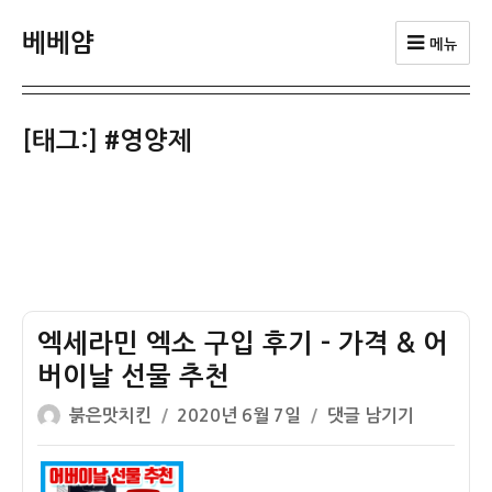
베베얌
메뉴
[태그:]
#영양제
엑세라민 엑소 구입 후기 – 가격 & 어
버이날 선물 추천
글
작
엑
붉은맛치킨
2020년 6월 7일
댓글 남기기
쓴
성
세
이
일
라