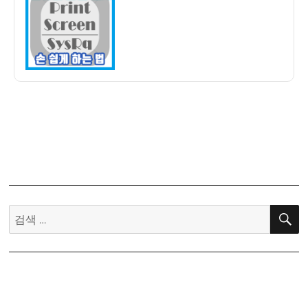
자
컴
퓨
터
화
면
을
캡
처
하
는
5
가
지
검
방
색:
법