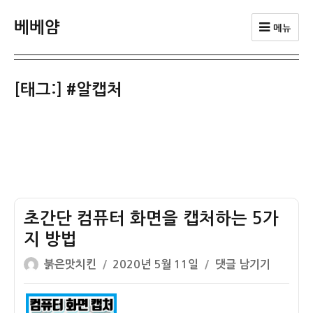
베베얌
메뉴
[태그:]
#알캡처
초간단 컴퓨터 화면을 캡처하는 5가
지 방법
글
작
초
붉은맛치킨
2020년 5월 11일
댓글 남기기
쓴
성
간
이
일
단