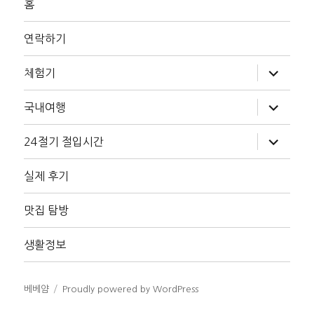
홈
연락하기
하
체험기
위
메
뉴
하
국내여행
확
위
장
메
뉴
하
24절기 절입시간
확
위
장
메
뉴
실제 후기
확
장
맛집 탐방
생활정보
베베얌
Proudly powered by WordPress